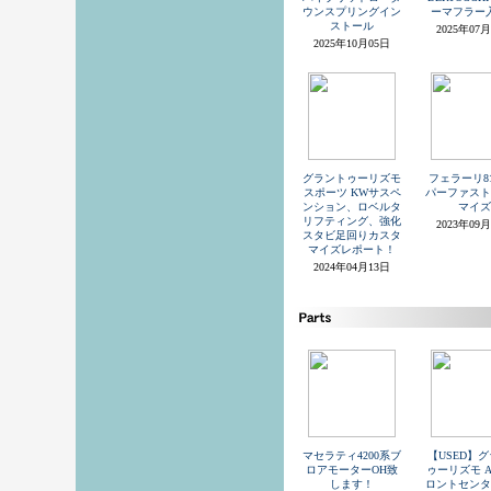
ウンスプリングイン
ーマフラー
ストール
2025年07
2025年10月05日
グラントゥーリズモ
フェラーリ8
スポーツ KWサスペ
パーファス
ンション、ロベルタ
マイ
リフティング、強化
2023年09
スタビ足回りカスタ
マイズレポート！
2024年04月13日
マセラティ4200系ブ
【USED】
ロアモーターOH致
ゥーリズモ A
します！
ロントセン