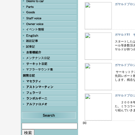
ガヤルドプロ
ガヤルドPJ 
スタートした
ール等多数頂
ヤルドが持つ
ガヤルドプロジ
サーキットテ
先回レポート
します。残念
ガヤルドプロ
２００８年1
た。ミラコラ
り組んでいき
[1]