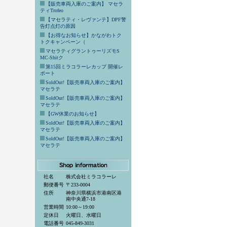
【販売車両入庫のご案内】 マセラ
ティTrofeo
【マセラティ・レヴァンテ】DPF警
告灯点灯の原因
【お得なお知らせ】かながわトク
トクキャンペーン（
マセラティグラントゥーリズモS
MC-Shitク
第15回ミラコラーレカップ 開催レ
ポート
SoldOut!【販売車両入庫のご案内】
マセラテ
SoldOut!【販売車両入庫のご案内】
マセラテ
【GW休業のお知らせ】
SoldOut!【販売車両入庫のご案内】
マセラテ
SoldOut!【販売車両入庫のご案内】
マセラテ
社名
株式会社ミラコラーレ
郵便番号
〒233-0004
住所
神奈川県横浜市港南区港
南中央通7-18
営業時間
10:00～19:00
定休日
火曜日、水曜日
電話番号
045-849-3031