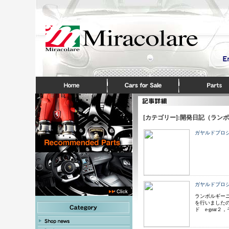
[カテゴリー]:開発日記（ラン
ガヤルドプロ
ガヤルドプロ
ランボルギー
を行いました
ド e-gea