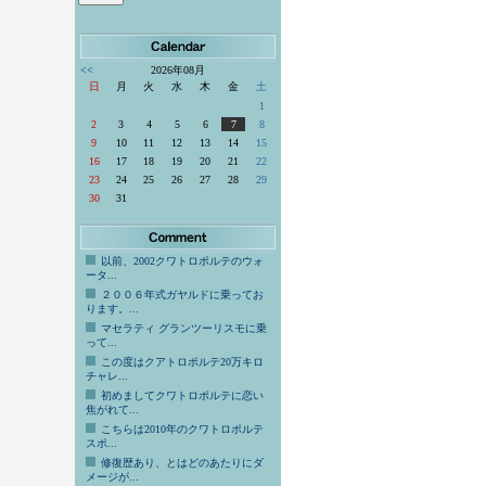
<<
2026年08月
日
月
火
水
木
金
土
1
2
3
4
5
6
7
8
9
10
11
12
13
14
15
16
17
18
19
20
21
22
23
24
25
26
27
28
29
30
31
以前、2002クワトロポルテのウォ
ータ...
２００６年式ガヤルドに乗ってお
ります。...
マセラティ グランツーリスモに乗
って...
この度はクアトロポルテ20万キロ
チャレ...
初めましてクワトロポルテに恋い
焦がれて...
こちらは2010年のクワトロポルテ
スポ...
修復歴あり、とはどのあたりにダ
メージが...