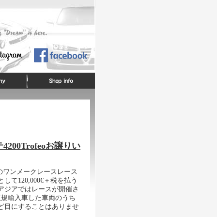
0Trofeoお譲りい
ィのワンメークレースレース
120,000€＋税を払う
アジアではレースが開催さ
正規輸入車した車両のうち
ど目にすることはありませ