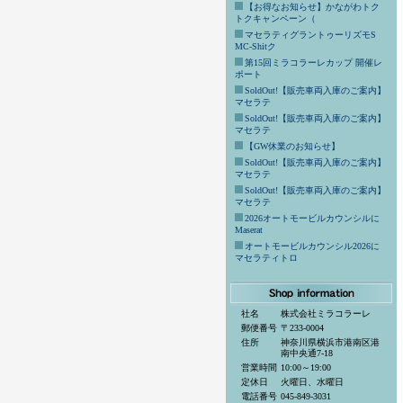
【お得なお知らせ】かながわトク
トクキャンペーン（
マセラティグラントゥーリズモS
MC-Shitク
第15回ミラコラーレカップ 開催レ
ポート
SoldOut!【販売車両入庫のご案内】
マセラテ
SoldOut!【販売車両入庫のご案内】
マセラテ
【GW休業のお知らせ】
SoldOut!【販売車両入庫のご案内】
マセラテ
SoldOut!【販売車両入庫のご案内】
マセラテ
2026オートモービルカウンシルに
Maserat
オートモービルカウンシル2026に
マセラティトロ
社名
株式会社ミラコラーレ
郵便番号
〒233-0004
住所
神奈川県横浜市港南区港
南中央通7-18
営業時間
10:00～19:00
定休日
火曜日、水曜日
電話番号
045-849-3031