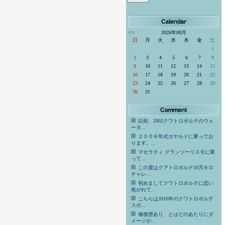
<<
2026年08月
日
月
火
水
木
金
土
1
2
3
4
5
6
7
8
9
10
11
12
13
14
15
16
17
18
19
20
21
22
23
24
25
26
27
28
29
30
31
以前、2002クワトロポルテのウォ
ータ...
２００６年式ガヤルドに乗ってお
ります。...
マセラティ グランツーリスモに乗
って...
この度はクアトロポルテ20万キロ
チャレ...
初めましてクワトロポルテに恋い
焦がれて...
こちらは2010年のクワトロポルテ
スポ...
修復歴あり、とはどのあたりにダ
メージが...