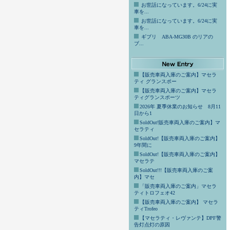
お世話になっています。6/24に実
車を...
お世話になっています。6/24に実
車を...
ギブリ ABA-MG30B のリアの
ブ...
【販売車両入庫のご案内】マセラ
ティ グランスポー
【販売車両入庫のご案内】マセラ
ティグランスポーツ
2026年 夏季休業のお知らせ 8月11
日から1
SoldOut!販売車両入庫のご案内】マ
セラティ
SoldOut!【販売車両入庫のご案内】
9年間に
SoldOut!【販売車両入庫のご案内】
マセラテ
SoldOut!!!【販売車両入庫のご案
内】マセ
「販売車両入庫のご案内」マセラ
ティトロフェオ42
【販売車両入庫のご案内】 マセラ
ティTrofeo
【マセラティ・レヴァンテ】DPF警
告灯点灯の原因