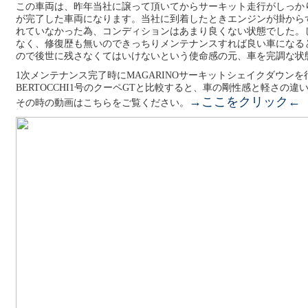
この車両は、昨年当社に譲って頂いてからサーキット走行がしっか
が完了した車両になります。当社に到着したときエンジンが掛から
れていなかった為、コンディションはあまり良くない状態でした。
なく、修復歴も無いのできっちりメンテナンスすれば良い車になる
ので後世に残さなくてはいけないという使命感の元、車を完調な状
1次メンテナンス完了時にMAGARINOサーキットシェイクダウン
BERTOCCHI1号のクーペGTと比較すると、車の剛性感と軽さの
→ここをクリック←
その時の動画はこちらをご覧ください。