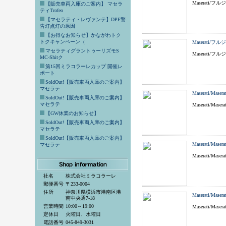
Maserati
【販売車両入庫のご案内】 マセラ
ティTrofeo
【マセラティ・レヴァンテ】DPF警
告灯点灯の原因
【お得なお知らせ】かながわトク
トクキャンペーン（
Maserati
マセラティグラントゥーリズモS
Maserati
MC-Shitク
第15回ミラコラーレカップ 開催レ
ポート
SoldOut!【販売車両入庫のご案内】
マセラテ
Maserati/Mase
SoldOut!【販売車両入庫のご案内】
マセラテ
Maserati/Mas
【GW休業のお知らせ】
SoldOut!【販売車両入庫のご案内】
マセラテ
SoldOut!【販売車両入庫のご案内】
Maserati/Masera
マセラテ
Maserati/Mase
社名
株式会社ミラコラーレ
郵便番号
〒233-0004
住所
神奈川県横浜市港南区港
Maserati/Maser
南中央通7-18
営業時間
10:00～19:00
Maserati/Mas
定休日
火曜日、水曜日
電話番号
045-849-3031