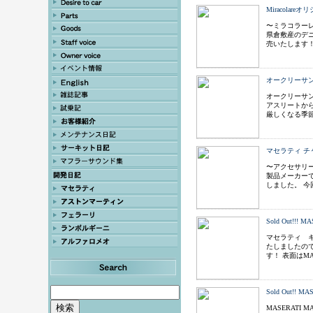
Miracola
〜ミラコラーレ
県倉敷産のデ
売いたします！ 
オークリーサ
オークリーサ
アスリートか
厳しくなる季
マセラティ チ
〜アクセサリー
製品メーカー
しました。 
Sold Out!!
マセラティ 
たしましたので
す！ 表面はM
Sold Out!! M
MASERATI