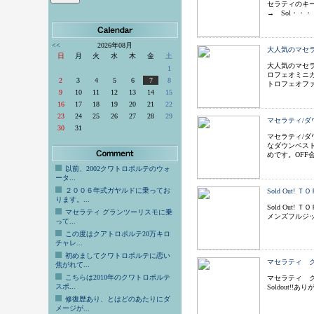
セラティのキ
→ Sol・・・
<<
2026年08月
大人気のマセ
日
月
火
水
木
金
土
大人気のマセ
1
ロフェオミニ
2
3
4
5
6
7
8
トロフェオフ
9
10
11
12
13
14
15
16
17
18
19
20
21
22
23
24
25
26
27
28
29
マセラティ/ダ
30
31
マセラティ/ダ
なダウンベス
めです。OF
以前、2002クワトロポルテのウォ
ータ...
２００６年式ガヤルドに乗ってお
Sold Out
ります。...
Sold Ou
マセラティ グランツーリスモに乗
メンズフルジッ
って...
この度はクアトロポルテ20万キロ
チャレ...
初めましてクワトロポルテに恋い
マセラティ クー
焦がれて...
こちらは2010年のクワトロポルテ
マセラティ クー
スポ...
Soldout!!
修復歴あり、とはどのあたりにダ
メージが...