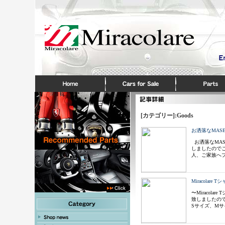
[カテゴリー]:Goods
お洒落なMAS
お洒落なMAS
しましたので
人、ご家族へ
Miracolar
〜Miracol
致しましたので
Sサイズ、Mサ