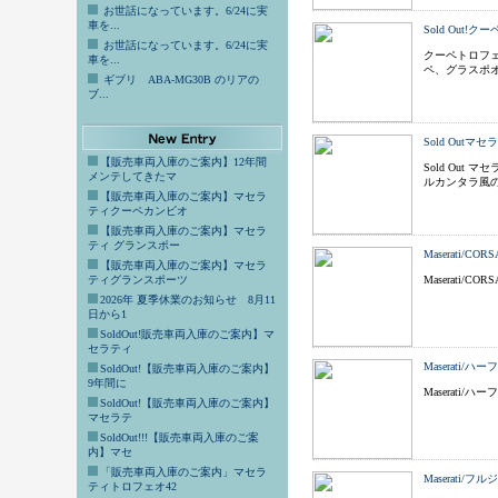
お世話になっています。6/24に実
車を...
Sold Out!
お世話になっています。6/24に実
クーペトロフェ
車を...
ペ、グラスポオ
ギブリ ABA-MG30B のリアの
ブ...
Sold Out
【販売車両入庫のご案内】12年間
Sold Ou
メンテしてきたマ
ルカンタラ風
【販売車両入庫のご案内】マセラ
ティクーペカンビオ
【販売車両入庫のご案内】マセラ
ティ グランスポー
Maserati/
【販売車両入庫のご案内】マセラ
ティグランスポーツ
Maserati/
2026年 夏季休業のお知らせ 8月11
日から1
SoldOut!販売車両入庫のご案内】マ
セラティ
Maserati
SoldOut!【販売車両入庫のご案内】
9年間に
Maserati
SoldOut!【販売車両入庫のご案内】
マセラテ
SoldOut!!!【販売車両入庫のご案
内】マセ
「販売車両入庫のご案内」マセラ
Maserati
ティトロフェオ42