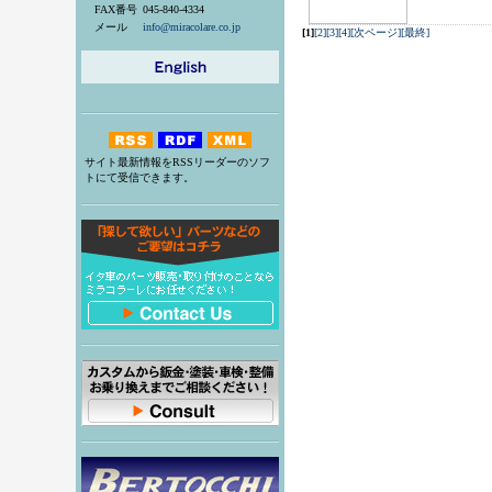
FAX番号
045-840-4334
メール
info@miracolare.co.jp
[1]
[2]
[3]
[4]
[次ページ]
[最終]
サイト最新情報をRSSリーダーのソフ
トにて受信できます。