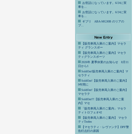
お世話になっています。6/24に実
車を...
お世話になっています。6/24に実
車を...
ギブリ ABA-MG30B のリアの
ブ...
【販売車両入庫のご案内】マセラ
ティ グランスポー
【販売車両入庫のご案内】マセラ
ティグランスポーツ
2026年 夏季休業のお知らせ 8月11
日から1
SoldOut!販売車両入庫のご案内】マ
セラティ
SoldOut!【販売車両入庫のご案内】
9年間に
SoldOut!【販売車両入庫のご案内】
マセラテ
SoldOut!!!【販売車両入庫のご案
内】マセ
「販売車両入庫のご案内」マセラ
ティトロフェオ42
【販売車両入庫のご案内】 マセラ
ティTrofeo
【マセラティ・レヴァンテ】DPF警
告灯点灯の原因