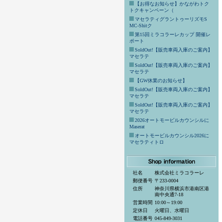
【お得なお知らせ】かながわトク
トクキャンペーン（
マセラティグラントゥーリズモS
MC-Shitク
第15回ミラコラーレカップ 開催レ
ポート
SoldOut!【販売車両入庫のご案内】
マセラテ
SoldOut!【販売車両入庫のご案内】
マセラテ
【GW休業のお知らせ】
SoldOut!【販売車両入庫のご案内】
マセラテ
SoldOut!【販売車両入庫のご案内】
マセラテ
2026オートモービルカウンシルに
Maserat
オートモービルカウンシル2026に
マセラティトロ
社名
株式会社ミラコラーレ
郵便番号
〒233-0004
住所
神奈川県横浜市港南区港
南中央通7-18
営業時間
10:00～19:00
定休日
火曜日、水曜日
電話番号
045-849-3031