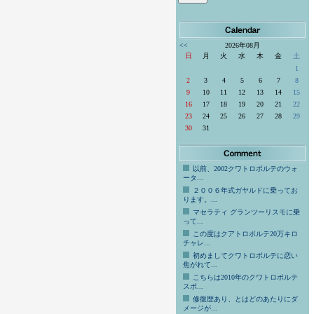
<<
2026年08月
日
月
火
水
木
金
土
1
2
3
4
5
6
7
8
9
10
11
12
13
14
15
16
17
18
19
20
21
22
23
24
25
26
27
28
29
30
31
以前、2002クワトロポルテのウォ
ータ...
２００６年式ガヤルドに乗ってお
ります。...
マセラティ グランツーリスモに乗
って...
この度はクアトロポルテ20万キロ
チャレ...
初めましてクワトロポルテに恋い
焦がれて...
こちらは2010年のクワトロポルテ
スポ...
修復歴あり、とはどのあたりにダ
メージが...