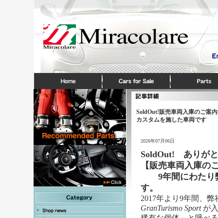
SoldOut!販売車両入庫の
カスタムを施した車両です
2026年07月06日
SoldOut! あ
【販売車両入庫の
9年間にわたり弊
す。
2017年より9年間
GranTurismo Sport
が入
稀有な個体」と呼べ