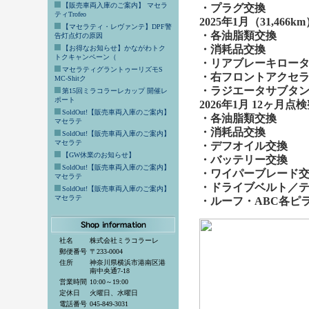
【販売車両入庫のご案内】 マセラ
・
プラグ交換
ティTrofeo
2025年1月（31,466
【マセラティ・レヴァンテ】DPF警
・
各油脂類交換
告灯点灯の原因
・
消耗品交換
【お得なお知らせ】かながわトク
トクキャンペーン（
・
リアブレーキロー
マセラティグラントゥーリズモS
・右フロントアクセ
MC-Shitク
・
ラジエータサブタ
第15回ミラコラーレカップ 開催レ
ポート
2026年1月 12ヶ月点
SoldOut!【販売車両入庫のご案内】
・
各油脂類交換
マセラテ
・
消耗品交換
SoldOut!【販売車両入庫のご案内】
マセラテ
・
デフオイル交換
【GW休業のお知らせ】
・
バッテリー交換
SoldOut!【販売車両入庫のご案内】
・
ワイパーブレード
マセラテ
・
ドライブベルト／
SoldOut!【販売車両入庫のご案内】
マセラテ
・
ルーフ・ABC各ピ
社名
株式会社ミラコラーレ
郵便番号
〒233-0004
住所
神奈川県横浜市港南区港
南中央通7-18
営業時間
10:00～19:00
定休日
火曜日、水曜日
電話番号
045-849-3031