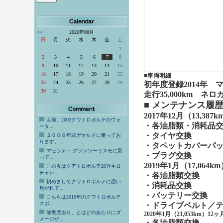
<<
2026年08月
日
月
火
水
木
金
土
1
2
3
4
5
6
7
8
9
10
11
12
13
14
15
16
17
18
19
20
21
22
■車両明細
23
24
25
26
27
28
29
初年度登録2014年
30
31
走行35,000km 
■ メンテナンス履歴
2017年12月（13,38
以前、2002クワトロポルテのウォ
・
各油脂類・消耗品
ータ...
・
タイヤ交換
２００６年式ガヤルドに乗ってお
ります。...
・
タペットカバーパ
マセラティ グランツーリスモに乗
・
プラグ交換
って...
2019年1月（17,064
この度はクアトロポルテ20万キロ
チャレ...
・
各油脂類交換
初めましてクワトロポルテに恋い
・
消耗品交換
焦がれて...
・
バッテリー交換
こちらは2010年のクワトロポルテ
スポ...
・
ドライブベルト／
修復歴あり、とはどのあたりにダ
2020年1月（21,053km）1
メージが...
・各油脂類交換