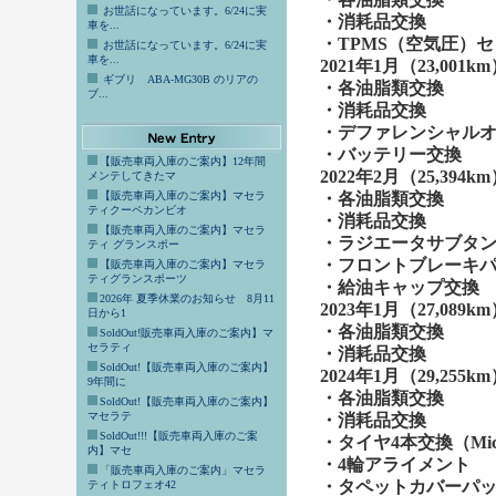
お世話になっています。6/24に実
・
消耗品交換
車を...
・
TPMS（空気圧）
お世話になっています。6/24に実
車を...
2021年1月（23,001
ギブリ ABA-MG30B のリアの
・
各油脂類交換
ブ...
・
消耗品交換
・
デファレンシャル
・
バッテリー交換
【販売車両入庫のご案内】12年間
2022年2月（25,394
メンテしてきたマ
【販売車両入庫のご案内】マセラ
・
各油脂類交換
ティクーペカンビオ
・消耗品交換
【販売車両入庫のご案内】マセラ
・
ラジエータサブタ
ティ グランスポー
・
フロントブレーキ
【販売車両入庫のご案内】マセラ
ティグランスポーツ
・
給油キャップ交換
2026年 夏季休業のお知らせ 8月11
2023年1月（27,089
日から1
・
各油脂類交換
SoldOut!販売車両入庫のご案内】マ
セラティ
・
消耗品交換
SoldOut!【販売車両入庫のご案内】
2024年1月（29,255
9年間に
・
各油脂類交換
SoldOut!【販売車両入庫のご案内】
マセラテ
・
消耗品交換
SoldOut!!!【販売車両入庫のご案
・
タイヤ4本交換（Micheli
内】マセ
・
4輪アライメント
「販売車両入庫のご案内」マセラ
・
タペットカバーパ
ティトロフェオ42