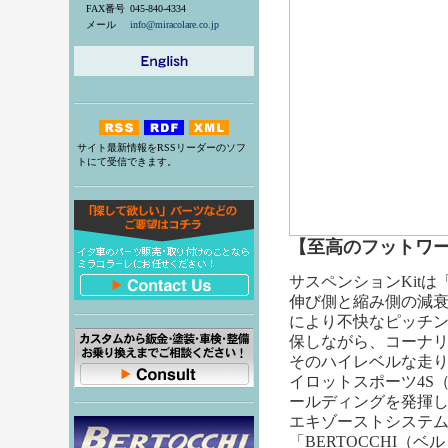
FAX番号
045-840-4334
メール
info@miracolare.co.jp
サイト最新情報をRSSリーダーのソフ
トにて受信できます。
【至高のフットワー
サスペンションKitは「
伸び側と縮み側の減
により不快なピッチ
保しながら、コーナ
そのハイレベルな走り
イロットスポーツ4S
ールディングを発揮
エキゾーストシステ
「BERTOCCHI（