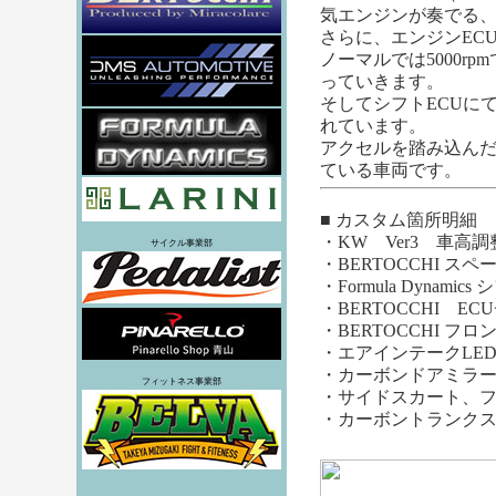
気エンジンが奏でる
さらに、エンジンEC
ノーマルでは5000
っていきます。
そしてシフトECUに
れています。
アクセルを踏み込んだ
ている車両です。
■ カスタム箇所明細
・KW Ver3 車高調整
サイクル事業部
・BERTOCCHI スペ
・Formula Dynamics
・BERTOCCHI E
・
BERTOCCHI 
・
エアインテーク
LE
・
カーボンドアミラ
フィットネス事業部
・サイドスカート、
・
カーボントランク