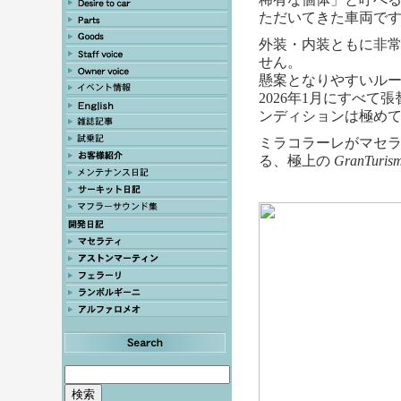
ただいてきた車両で
外装・内装ともに非
せん。
懸案となりやすいルー
2026年1月にすべ
ンディションは極め
ミラコラーレがマセ
る、極上の
GranTurism