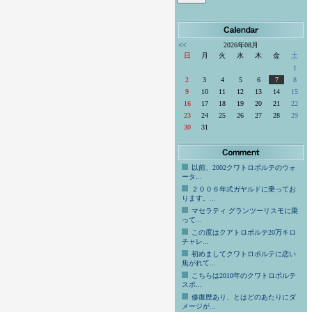
<<
2026年08月
日
月
火
水
木
金
土
1
2
3
4
5
6
7
8
9
10
11
12
13
14
15
16
17
18
19
20
21
22
23
24
25
26
27
28
29
30
31
以前、2002クワトロポルテのウォ
ータ...
２００６年式ガヤルドに乗ってお
ります。...
マセラティ グランツーリスモに乗
って...
この度はクアトロポルテ20万キロ
チャレ...
初めましてクワトロポルテに恋い
焦がれて...
こちらは2010年のクワトロポルテ
スポ...
修復歴あり、とはどのあたりにダ
メージが...