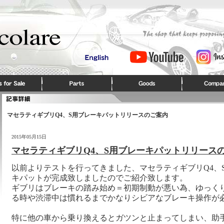
マセラティギブリQ4、S用ブレーキパットリリースのご案内
2015年05月15日
マセラティギブリQ4、S用ブレーキパットリリース
以前よりテストを行ってきました、マセラティギブリQ4、
キパットが完成致しましたのでご紹介致します。
ギブリはブレーキの踏み始め＝初期制動が悪い為、ゆっく
る時や渋滞中は慣れるまでかなりシビアなブレーキ操作が
特に他の車から乗り換えるとガツンと止まってしまい、助