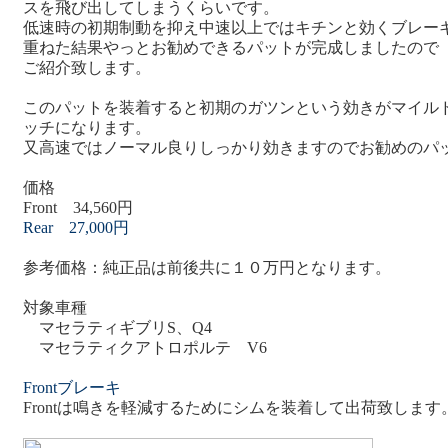
スを飛び出してしまうくらいです。
低速時の初期制動を抑え中速以上ではキチンと効くブレー
重ねた結果やっとお勧めできるパットが完成しましたので
ご紹介致します。
このパットを装着すると初期のガツンという効きがマイル
ッチになります。
又高速ではノーマル良りしっかり効きますのでお勧めのパ
価格
Front 34,560円
Rear 27,000円
参考価格：純正品は前後共に１０万円となります。
対象車種
マセラティギブリS、Q4
マセラティクアトロポルテ V6
Frontブレーキ
Frontは鳴きを軽減するためにシムを装着して出荷致します