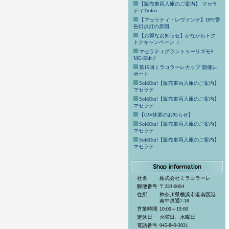
【販売車両入庫のご案内】 マセラ
ティTrofeo
【マセラティ・レヴァンテ】DPF警
告灯点灯の原因
【お得なお知らせ】かながわトク
トクキャンペーン（
マセラティグラントゥーリズモS
MC-Shitク
第15回ミラコラーレカップ 開催レ
ポート
SoldOut!【販売車両入庫のご案内】
マセラテ
SoldOut!【販売車両入庫のご案内】
マセラテ
【GW休業のお知らせ】
SoldOut!【販売車両入庫のご案内】
マセラテ
SoldOut!【販売車両入庫のご案内】
マセラテ
社名
株式会社ミラコラーレ
郵便番号
〒233-0004
住所
神奈川県横浜市港南区港
南中央通7-18
営業時間
10:00～19:00
定休日
火曜日、水曜日
電話番号
045-849-3031