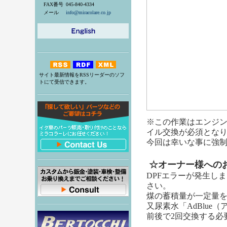
FAX番号
045-840-4334
メール
info@miracolare.co.jp
サイト最新情報をRSSリーダーのソフ
トにて受信できます。
※この作業はエンジ
イル交換が必須とな
今回は幸いな事に強
☆オーナー様への
DPFエラーが発生し
さい。
煤の蓄積量が一定量
又尿素水「AdBlu
前後で2回交換する必