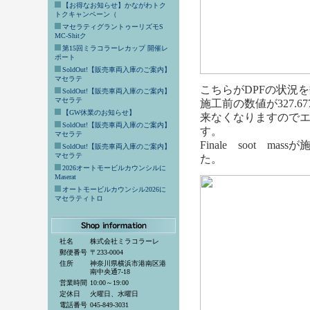
【お得なお知らせ】かながわトク
トクキャンペーン（
マセラティグラントゥーリズモS
MC-Shitク
第15回ミラコラーレカップ 開催レ
ポート
SoldOut!【販売車両入庫のご案内】
マセラテ
こちらがDPFの状況
SoldOut!【販売車両入庫のご案内】
マセラテ
施工前の数値が327.
【GW休業のお知らせ】
来なくなりますので
SoldOut!【販売車両入庫のご案内】
す。
マセラテ
Finale soot 
SoldOut!【販売車両入庫のご案内】
マセラテ
た。
2026オートモービルカウンシルに
Maserat
オートモービルカウンシル2026に
マセラティトロ
社名
株式会社ミラコラーレ
郵便番号
〒233-0004
住所
神奈川県横浜市港南区港
南中央通7-18
営業時間
10:00～19:00
定休日
火曜日、水曜日
電話番号
045-849-3031