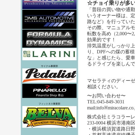
☆チョイ乗りが多
「普段の買い物や通
いうオーナー様は、定
路など）
を行ってい
その際、マニュアル
転数を高め（2,000
効果的です！
排気温度がしっかり
り、DPFへの煤の蓄
な」と感じたら、愛
るドライブを楽しん
サイクル事業部
マセラティのディーゼ
相談ください。
〜お問い合わせ〜
TEL:045-849-3031
フィットネス事業部
mail:info※mira
株式会社ミラコラー
233-0004 横浜市港
・横浜横須賀道路日野I
・首都高速湾岸線磯子I