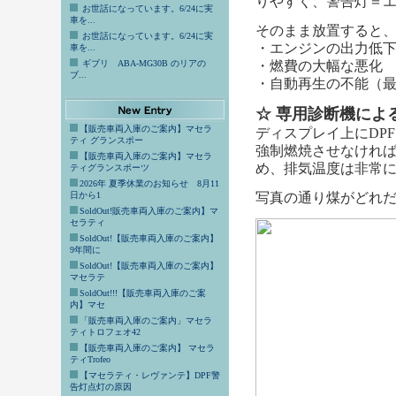
りやすく、警告灯＝
お世話になっています。6/24に実
車を...
そのまま放置すると
お世話になっています。6/24に実
・エンジンの出力低
車を...
ギブリ ABA-MG30B のリアの
・燃費の大幅な悪化
ブ...
・自動再生の不能（最
☆ 専用診断機によ
【販売車両入庫のご案内】マセラ
ディスプレイ上にDP
ティ グランスポー
強制燃焼させなけれ
【販売車両入庫のご案内】マセラ
め、排気温度は非常
ティグランスポーツ
2026年 夏季休業のお知らせ 8月11
日から1
写真の通り煤がどれ
SoldOut!販売車両入庫のご案内】マ
セラティ
SoldOut!【販売車両入庫のご案内】
9年間に
SoldOut!【販売車両入庫のご案内】
マセラテ
SoldOut!!!【販売車両入庫のご案
内】マセ
「販売車両入庫のご案内」マセラ
ティトロフェオ42
【販売車両入庫のご案内】 マセラ
ティTrofeo
【マセラティ・レヴァンテ】DPF警
告灯点灯の原因