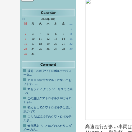
<<
2026年08月
日
月
火
水
木
金
土
1
2
3
4
5
6
7
8
9
10
11
12
13
14
15
16
17
18
19
20
21
22
23
24
25
26
27
28
29
30
31
以前、2002クワトロポルテのウォ
ータ...
２００６年式ガヤルドに乗ってお
ります。...
マセラティ グランツーリスモに乗
って...
この度はクアトロポルテ20万キロ
チャレ...
初めましてクワトロポルテに恋い
焦がれて...
こちらは2010年のクワトロポルテ
スポ...
修復歴あり、とはどのあたりにダ
高速走行が多い車両
メージが...