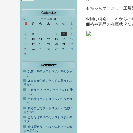
もちろんオークリー正規
今回は特別にこれからの
<<
2026年08月
価格
や商品の在庫状況な
日
月
火
水
木
金
土
1
2
3
4
5
6
7
8
9
10
11
12
13
14
15
16
17
18
19
20
21
22
23
24
25
26
27
28
29
30
31
以前、2002クワトロポルテのウォ
ータ...
２００６年式ガヤルドに乗ってお
ります。...
マセラティ グランツーリスモに乗
って...
この度はクアトロポルテ20万キロ
チャレ...
初めましてクワトロポルテに恋い
焦がれて...
こちらは2010年のクワトロポルテ
スポ...
修復歴あり、とはどのあたりにダ
メージが...