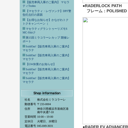
【販売車両入庫のご案内】 マセラ
●RADERLOCK PATH
ティTrofeo
フレーム：POLISHED
【マセラティ・レヴァンテ】DPF警
告灯点灯の原因
【お得なお知らせ】かながわトク
トクキャンペーン（
マセラティグラントゥーリズモS
MC-Shitク
第15回ミラコラーレカップ 開催レ
ポート
SoldOut!【販売車両入庫のご案内】
マセラテ
SoldOut!【販売車両入庫のご案内】
マセラテ
【GW休業のお知らせ】
SoldOut!【販売車両入庫のご案内】
マセラテ
SoldOut!【販売車両入庫のご案内】
マセラテ
社名
株式会社ミラコラーレ
郵便番号
〒233-0004
住所
神奈川県横浜市港南区港
南中央通7-18
営業時間
10:00～19:00
定休日
火曜日、水曜日
電話番号
045-849-3031
●RADER EV ADVANCER