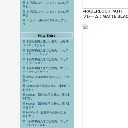
お世話になっています。6/24に実
車を...
●RADERLOCK PATH
お世話になっています。6/24に実
車を...
フレーム：MATTE BLA
ギブリ ABA-MG30B のリアの
ブ...
【販売車両入庫のご案内】12年間
メンテしてきたマ
【販売車両入庫のご案内】マセラ
ティクーペカンビオ
【販売車両入庫のご案内】マセラ
ティ グランスポー
【販売車両入庫のご案内】マセラ
ティグランスポーツ
2026年 夏季休業のお知らせ 8月11
日から1
SoldOut!販売車両入庫のご案内】マ
セラティ
SoldOut!【販売車両入庫のご案内】
9年間に
SoldOut!【販売車両入庫のご案内】
マセラテ
SoldOut!!!【販売車両入庫のご案
内】マセ
「販売車両入庫のご案内」マセラ
ティトロフェオ42