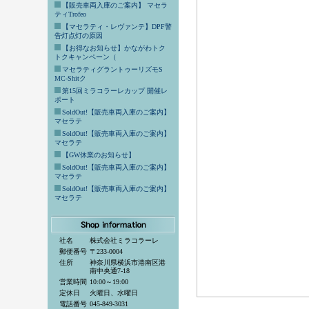
【販売車両入庫のご案内】 マセラ
ティTrofeo
【マセラティ・レヴァンテ】DPF警
告灯点灯の原因
【お得なお知らせ】かながわトク
トクキャンペーン（
マセラティグラントゥーリズモS
MC-Shitク
第15回ミラコラーレカップ 開催レ
ポート
SoldOut!【販売車両入庫のご案内】
マセラテ
SoldOut!【販売車両入庫のご案内】
マセラテ
【GW休業のお知らせ】
SoldOut!【販売車両入庫のご案内】
マセラテ
SoldOut!【販売車両入庫のご案内】
マセラテ
社名
株式会社ミラコラーレ
郵便番号
〒233-0004
住所
神奈川県横浜市港南区港
南中央通7-18
営業時間
10:00～19:00
定休日
火曜日、水曜日
電話番号
045-849-3031