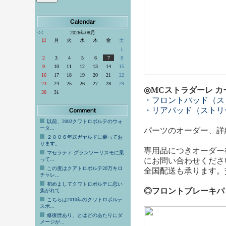
<<
2026年08月
日
月
火
水
木
金
土
1
2
3
4
5
6
7
8
9
10
11
12
13
14
15
16
17
18
19
20
21
22
23
24
25
26
27
28
29
◎MCストラダーレ 
30
31
・フロントパッド（ストリ
・リアパッド（ストリート
以前、2002クワトロポルテのウォ
ータ...
パーツのオーダー、詳
２００６年式ガヤルドに乗ってお
ります。...
専用品につきオーダー
マセラティ グランツーリスモに乗
って...
にお問い合わせくださ
この度はクアトロポルテ20万キロ
全国配送も承ります。
チャレ...
初めましてクワトロポルテに恋い
◎フロントブレーキパ
焦がれて...
こちらは2010年のクワトロポルテ
スポ...
修復歴あり、とはどのあたりにダ
メージが...