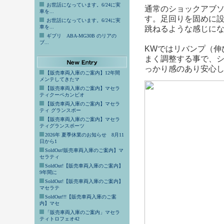
お世話になっています。6/24に実
通常のショックアブ
車を...
す。足回りを固めに
お世話になっています。6/24に実
車を...
跳ねるような感じに
ギブリ ABA-MG30B のリアの
ブ...
KWではリバンプ（伸
まく調整する事で、
っかり感のあり安心
【販売車両入庫のご案内】12年間
メンテしてきたマ
【販売車両入庫のご案内】マセラ
ティクーペカンビオ
【販売車両入庫のご案内】マセラ
ティ グランスポー
【販売車両入庫のご案内】マセラ
ティグランスポーツ
2026年 夏季休業のお知らせ 8月11
日から1
SoldOut!販売車両入庫のご案内】マ
セラティ
SoldOut!【販売車両入庫のご案内】
9年間に
SoldOut!【販売車両入庫のご案内】
マセラテ
SoldOut!!!【販売車両入庫のご案
内】マセ
「販売車両入庫のご案内」マセラ
ティトロフェオ42