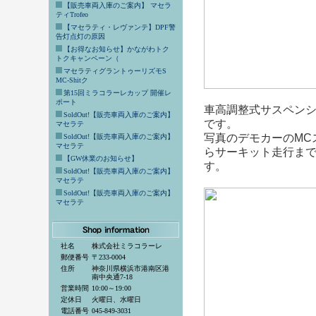
【販売車両入庫のご案内】 マセラ
ティTrofeo
【マセラティ・レヴァンテ】DPF警
告灯点灯の原因
【お得なお知らせ】かながわトク
トクキャンペーン（
マセラティグラントゥーリズモS
MC-Shitク
第15回ミラコラーレカップ 開催レ
ポート
車高調整式サスペン
SoldOut!【販売車両入庫のご案内】
です。
マセラテ
写真のデモカーのMC
SoldOut!【販売車両入庫のご案内】
マセラテ
らサーキット走行ま
【GW休業のお知らせ】
す。
SoldOut!【販売車両入庫のご案内】
マセラテ
SoldOut!【販売車両入庫のご案内】
マセラテ
社名
株式会社ミラコラーレ
郵便番号
〒233-0004
住所
神奈川県横浜市港南区港
南中央通7-18
営業時間
10:00～19:00
定休日
火曜日、水曜日
電話番号
045-849-3031