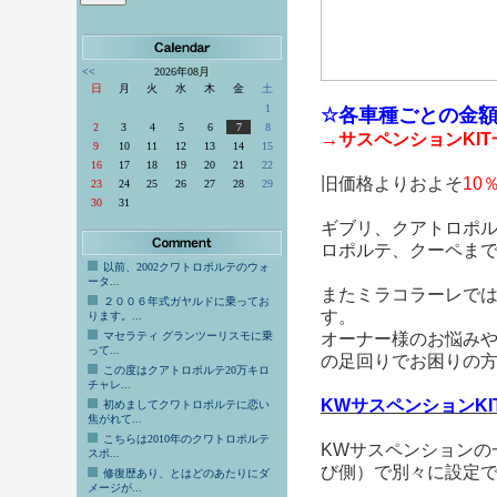
<<
2026年08月
日
月
火
水
木
金
土
1
☆各車種ごとの金
2
3
4
5
6
7
8
→サスペンションKIT
9
10
11
12
13
14
15
16
17
18
19
20
21
22
旧価格よりおよそ
10
23
24
25
26
27
28
29
30
31
ギブリ、クアトロポ
ロポルテ、クーペま
以前、2002クワトロポルテのウォ
ータ...
またミラコラーレで
２００６年式ガヤルドに乗ってお
す。
ります。...
マセラティ グランツーリスモに乗
オーナー様のお悩み
って...
の足回りでお困りの
この度はクアトロポルテ20万キロ
チャレ...
KWサスペンションKIT 
初めましてクワトロポルテに恋い
焦がれて...
こちらは2010年のクワトロポルテ
KWサスペンションの
スポ...
び側）で別々に設定
修復歴あり、とはどのあたりにダ
メージが...