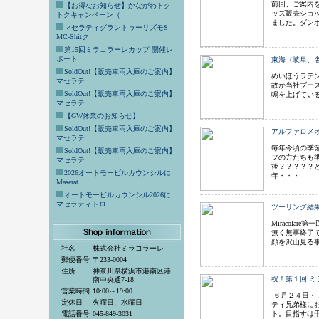
前回、ご案内
【お得なお知らせ】かながわトク
ッズ販売ショ
トクキャンペーン（
ました。ダン
マセラティグラントゥーリズモS
MC-Shitク
第15回ミラコラーレカップ 開催レ
ポート
東海（岐阜、名
SoldOut!【販売車両入庫のご案内】
めいほうラテ
マセラテ
故か当社ブー
SoldOut!【販売車両入庫のご案内】
鳴を上げてい
マセラテ
【GW休業のお知らせ】
SoldOut!【販売車両入庫のご案内】
アルファロメオ
マセラテ
毎年今頃の季
SoldOut!【販売車両入庫のご案内】
フの方たちも
マセラテ
後？？？？？
2026オートモービルカウンシルに
年・・・
Maserat
オートモービルカウンシル2026に
マセラティトロ
ツーリング結
Miracol
無く無事終了
顔を沢山見る
社名
株式会社ミラコラーレ
郵便番号
〒233-0004
住所
神奈川県横浜市港南区港
祝！第１回 ミ
南中央通7-18
営業時間
10:00～19:00
６月２４日・
定休日
火曜日、水曜日
ティ兄弟様に
電話番号
045-849-3031
ト。目指すは