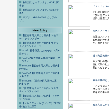
お世話になっています。6/24に実
車を...
「Ａｌｆａ Ro
お世話になっています。6/24に実
13日の日曜日に
車を...
に弊社はグッ
ギブリ ABA-MG30B のリアの
当日は青空に
ブ...
進め！ミラコ
【販売車両入庫のご案内】マセラ
先週はアルフ
ティ グランスポー
関係者のかた
【販売車両入庫のご案内】マセラ
からお声を掛
ティグランスポーツ
2026年 夏季休業のお知らせ 8月11
日から1
祝！陶芸教室
SoldOut!販売車両入庫のご案内】マ
セラティ
６月24日の
室にて製作し
SoldOut!【販売車両入庫のご案内】
開けてビック
9年間に
SoldOut!【販売車両入庫のご案内】
マセラテ
岐阜の皆様あ
SoldOut!!!【販売車両入庫のご案
内】マセ
７月３０日に
「販売車両入庫のご案内」マセラ
ダンボール２
ティトロフェオ42
顔を見る事が
【販売車両入庫のご案内】 マセラ
ティTrofeo
【マセラティ・レヴァンテ】DPF警
岐阜方面にグ
告灯点灯の原因