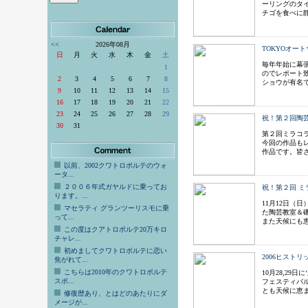
ーリングのタ
チゴを食べに
<<
2026年08月
TOKYOオー
日
月
火
水
木
金
土
毎年年始に幕
1
のでレポート
2
3
4
5
6
7
8
ショウが有名
9
10
11
12
13
14
15
16
17
18
19
20
21
22
23
24
25
26
27
28
29
祝！第２回陶
30
31
第２回ミラコ
今回の作品も
作品です。皆
以前、2002クワトロポルテのウォ
ータ...
２００６年式ガヤルドに乗ってお
祝！第２回 
ります。...
11月12日（
マセラティ グランツーリスモに乗
た陶芸教室＆
って...
また天候にも
この度はクアトロポルテ20万キロ
チャレ...
初めましてクワトロポルテに恋い
2006ヒスト
焦がれて...
こちらは2010年のクワトロポルテ
10月28,2
スポ...
フェスティバ
とも天候に恵
修復歴あり、とはどのあたりにダ
メージが...