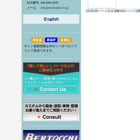
FAX番号
045-840-4334
メール
info@miracolare.co.jp
[先頭]
[前ページ]
[1]
[2]
[3]
[4]
[次ページ]
[
サイト最新情報をRSSリーダーのソフ
トにて受信できます。