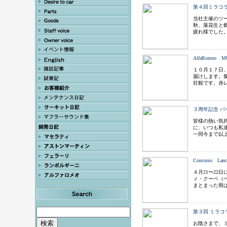
第４回ミラコ
当社主催のツ
秋、落花生と
疲れ様でした
AlfaRomeo M
１０月１７日、
届けします。
壮観です。赤
３周年記念 バ
皆様の熱い気
に、いつも私
一同今まで以
Concorso Lanc
４月21〜22日に
ィ・クーペ（
まとまった雨
第３回 ミラコ
お陰さまで、