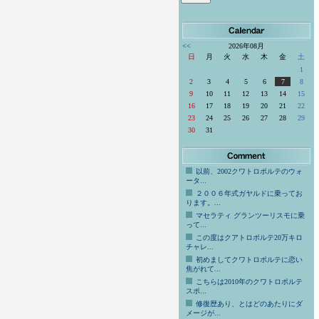
<<
2026年08月
日
月
火
水
木
金
土
1
2
3
4
5
6
7
8
9
10
11
12
13
14
15
16
17
18
19
20
21
22
23
24
25
26
27
28
29
30
31
以前、2002クワトロポルテのウォ
ータ...
２００６年式ガヤルドに乗ってお
ります。...
マセラティ グランツーリスモに乗
って...
この度はクアトロポルテ20万キロ
チャレ...
初めましてクワトロポルテに恋い
焦がれて...
こちらは2010年のクワトロポルテ
スポ...
修復歴あり、とはどのあたりにダ
メージが...