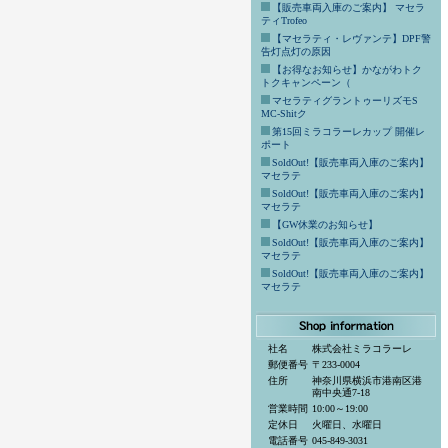
【販売車両入庫のご案内】 マセラ
ティTrofeo
【マセラティ・レヴァンテ】DPF警
告灯点灯の原因
【お得なお知らせ】かながわトク
トクキャンペーン（
マセラティグラントゥーリズモS
MC-Shitク
第15回ミラコラーレカップ 開催レ
ポート
SoldOut!【販売車両入庫のご案内】
マセラテ
SoldOut!【販売車両入庫のご案内】
マセラテ
【GW休業のお知らせ】
SoldOut!【販売車両入庫のご案内】
マセラテ
SoldOut!【販売車両入庫のご案内】
マセラテ
社名
株式会社ミラコラーレ
郵便番号
〒233-0004
住所
神奈川県横浜市港南区港
南中央通7-18
営業時間
10:00～19:00
定休日
火曜日、水曜日
電話番号
045-849-3031