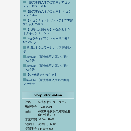
「販売車両入庫のご案内」マセラ
ティトロフェオ42
【販売車両入庫のご案内】 マセラ
ティTrofeo
【マセラティ・レヴァンテ】DPF警
告灯点灯の原因
【お得なお知らせ】かながわトク
トクキャンペーン（
マセラティグラントゥーリズモS
MC-Shitク
第15回ミラコラーレカップ 開催レ
ポート
SoldOut!【販売車両入庫のご案内】
マセラテ
SoldOut!【販売車両入庫のご案内】
マセラテ
【GW休業のお知らせ】
SoldOut!【販売車両入庫のご案内】
マセラテ
社名
株式会社ミラコラーレ
郵便番号
〒233-0004
住所
神奈川県横浜市港南区港
南中央通7-18
営業時間
10:00～19:00
定休日
火曜日、水曜日
電話番号
045-849-3031