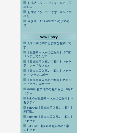
お世話になっています。6/24に実
車を...
お世話になっています。6/24に実
車を...
ギブリ ABA-MG30B のリアの
ブ...
入庫予約に関する切実なお願いで
す
【販売車両入庫のご案内】12年間
メンテしてきたマ
【販売車両入庫のご案内】マセラ
ティクーペカンビオ
【販売車両入庫のご案内】マセラ
ティ グランスポー
【販売車両入庫のご案内】マセラ
ティグランスポーツ
2026年 夏季休業のお知らせ 8月11
日から1
SoldOut!販売車両入庫のご案内】マ
セラティ
SoldOut!【販売車両入庫のご案内】
9年間に
SoldOut!【販売車両入庫のご案内】
マセラテ
SoldOut!!!【販売車両入庫のご案
内】マセ