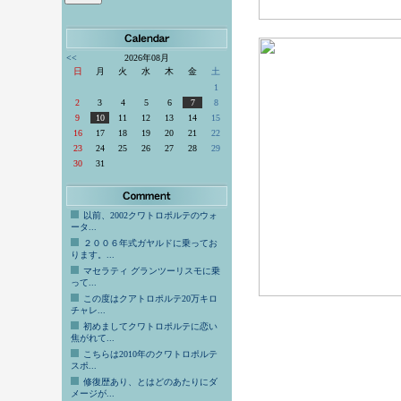
<<
2026年08月
日
月
火
水
木
金
土
1
2
3
4
5
6
7
8
9
10
11
12
13
14
15
16
17
18
19
20
21
22
23
24
25
26
27
28
29
30
31
以前、2002クワトロポルテのウォ
ータ...
２００６年式ガヤルドに乗ってお
ります。...
マセラティ グランツーリスモに乗
って...
この度はクアトロポルテ20万キロ
チャレ...
初めましてクワトロポルテに恋い
焦がれて...
こちらは2010年のクワトロポルテ
スポ...
修復歴あり、とはどのあたりにダ
メージが...