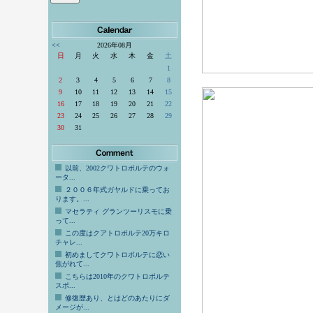
<<
2026年08月
日
月
火
水
木
金
土
1
2
3
4
5
6
7
8
9
10
11
12
13
14
15
16
17
18
19
20
21
22
23
24
25
26
27
28
29
30
31
以前、2002クワトロポルテのウォ
ータ...
２００６年式ガヤルドに乗ってお
ります。...
マセラティ グランツーリスモに乗
って...
この度はクアトロポルテ20万キロ
チャレ...
初めましてクワトロポルテに恋い
焦がれて...
こちらは2010年のクワトロポルテ
スポ...
修復歴あり、とはどのあたりにダ
メージが...