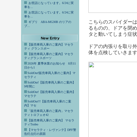
お世話になっています。6/24に実
車を...
お世話になっています。6/24に実
車を...
こちらのスパイダー
ギブリ ABA-MG30B のリアの
ブ...
るものの、ドアを閉
タと動いてしまう症
【販売車両入庫のご案内】マセラ
ドアの内張りを取り
ティ グランスポー
体を点検していきま
【販売車両入庫のご案内】マセラ
ティグランスポーツ
2026年 夏季休業のお知らせ 8月11
日から1
SoldOut!販売車両入庫のご案内】マ
セラティ
SoldOut!【販売車両入庫のご案内】
9年間に
SoldOut!【販売車両入庫のご案内】
マセラテ
SoldOut!!!【販売車両入庫のご案
内】マセ
「販売車両入庫のご案内」マセラ
ティトロフェオ42
【販売車両入庫のご案内】 マセラ
ティTrofeo
【マセラティ・レヴァンテ】DPF警
告灯点灯の原因