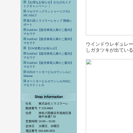
【お得なお知らせ】かながわトク
トクキャンペーン（
マセラティグラントゥーリズモS
MC-Shitク
第15回ミラコラーレカップ 開催レ
ポート
SoldOut!【販売車両入庫のご案内】
マセラテ
SoldOut!【販売車両入庫のご案内】
マセラテ
ウインドウレギュレ
【GW休業のお知らせ】
しガタツキが出てい
SoldOut!【販売車両入庫のご案内】
マセラテ
SoldOut!【販売車両入庫のご案内】
マセラテ
2026オートモービルカウンシルに
Maserat
オートモービルカウンシル2026に
マセラティトロ
社名
株式会社ミラコラーレ
郵便番号
〒233-0004
住所
神奈川県横浜市港南区港
南中央通7-18
営業時間
10:00～19:00
定休日
火曜日、水曜日
電話番号
045-849-3031