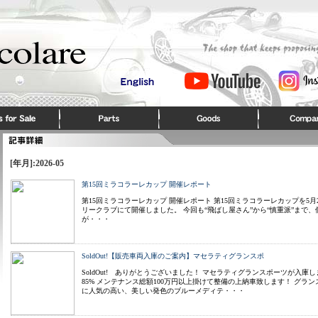
[年月]:2026-05
第15回ミラコラーレカップ 開催レポート
第15回ミラコラーレカップ 開催レポート 第15回ミラコラーレカップを5月
リークラブにて開催しました。 今回も“飛ばし屋さん”から“慎重派”まで
が・・・
SoldOut!【販売車両入庫のご案内】マセラティグランスポ
SoldOut! ありがとうございました！ マセラティグランスポーツが入庫
85% メンテナンス総額100万円以上掛けて整備の上納車致します！ グラ
に人気の高い、美しい発色のブルーメディテ・・・