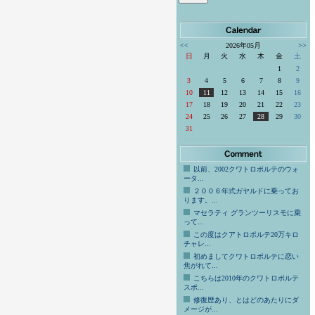
<<
2026年05月
>>
日
月
火
水
木
金
土
1
2
3
4
5
6
7
8
9
10
11
12
13
14
15
16
17
18
19
20
21
22
23
24
25
26
27
28
29
30
31
以前、2002クワトロポルテのウォ
ータ...
２００６年式ガヤルドに乗ってお
ります。...
マセラティ グランツーリスモに乗
って...
この度はクアトロポルテ20万キロ
チャレ...
初めましてクワトロポルテに恋い
焦がれて...
こちらは2010年のクワトロポルテ
スポ...
修復歴あり、とはどのあたりにダ
メージが...