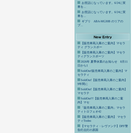
お世話になっています。6/24に実
車を...
お世話になっています。6/24に実
車を...
ギブリ ABA-MG30B のリアの
ブ...
【販売車両入庫のご案内】マセラ
ティ グランスポー
【販売車両入庫のご案内】マセラ
ティグランスポーツ
2026年 夏季休業のお知らせ 8月11
日から1
SoldOut!販売車両入庫のご案内】マ
セラティ
SoldOut!【販売車両入庫のご案内】
9年間に
SoldOut!【販売車両入庫のご案内】
マセラテ
SoldOut!!!【販売車両入庫のご案
内】マセ
「販売車両入庫のご案内」マセラ
ティトロフェオ42
【販売車両入庫のご案内】 マセラ
ティTrofeo
【マセラティ・レヴァンテ】DPF警
告灯点灯の原因