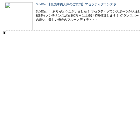
SoldOut!【販売車両入庫のご案内】マセラティグランスポ
SoldOut!!! ありがとうございました！ マセラティグランスポーツが入
残85% メンテナンス総額100万円以上掛けて整備致します！ グランスポ
の高い、美しい発色のブルーメディテ・・・
[1]