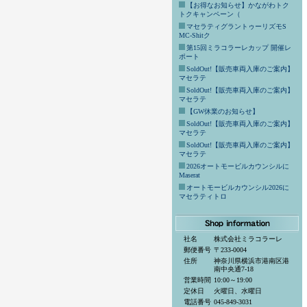
【お得なお知らせ】かながわトク
トクキャンペーン（
マセラティグラントゥーリズモS
MC-Shitク
第15回ミラコラーレカップ 開催レ
ポート
SoldOut!【販売車両入庫のご案内】
マセラテ
SoldOut!【販売車両入庫のご案内】
マセラテ
【GW休業のお知らせ】
SoldOut!【販売車両入庫のご案内】
マセラテ
SoldOut!【販売車両入庫のご案内】
マセラテ
2026オートモービルカウンシルに
Maserat
オートモービルカウンシル2026に
マセラティトロ
社名
株式会社ミラコラーレ
郵便番号
〒233-0004
住所
神奈川県横浜市港南区港
南中央通7-18
営業時間
10:00～19:00
定休日
火曜日、水曜日
電話番号
045-849-3031