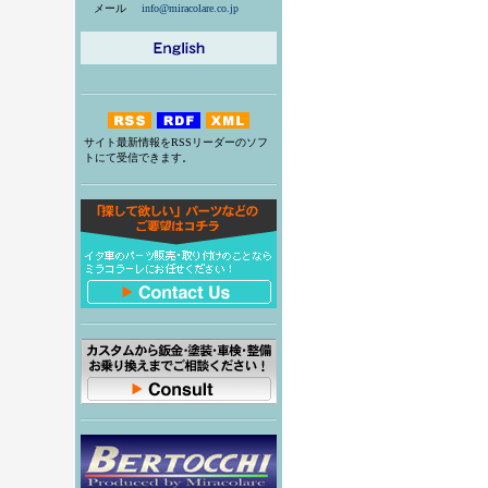
メール
info@miracolare.co.jp
サイト最新情報をRSSリーダーのソフ
トにて受信できます。